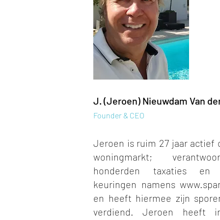
J. (Jeroen) Nie
uwd
am Van de
Founder &
CEO
Jeroen is ru
im 27 jaar actief
woningmarkt; verantwoo
honderden taxaties en 
keuringen namens
www.span
en heeft hiermee zijn spore
verdiend. Jeroen heeft i