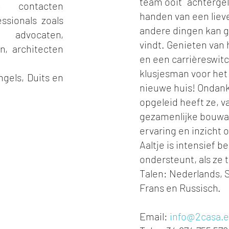
team ooit¨ achterge
n contacten
handen van een liev
sionals zoals
andere dingen kan g
, advocaten,
vindt. Genieten van 
en, architecten
en een carrièreswit
klusjesman voor het
gels, Duits en
nieuwe huis! Ondank
opgeleid heeft ze, 
gezamenlijke bouwac
ervaring en inzicht o
Aaltje is intensief 
ondersteunt, als ze t
Talen: Nederlands, S
Frans en Russisch.
Email:
info@2casa.e