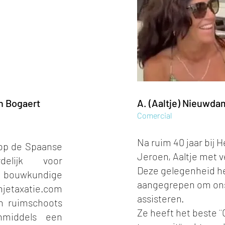
n Bogaert
A. (Aaltje) Nieuwda
Comercial
Na ruim 40 jaar bij 
 op de Spaanse
Jeroen, Aaltje met 
rdelijk voor
Deze gelegenheid he
bouwkundige
aangegrepen om on
jetaxatie.com
assisteren.
n ruimschoots
Ze heeft het beste 
nmiddels een