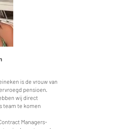
m
Heineken is de vrouw van
vervroegd pensioen.
bben wij direct
s team te komen
¨Contract Managers-