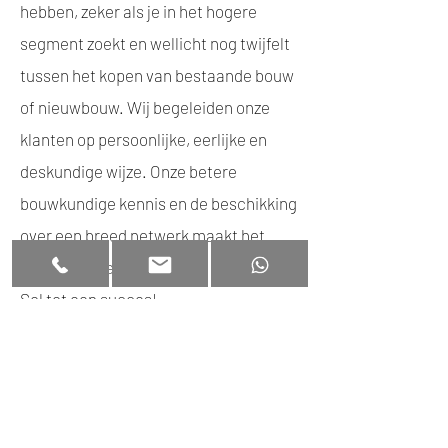
hebben, zeker als je in het hogere
segment zoekt en wellicht nog twijfelt
tussen het kopen van bestaande bouw
of nieuwbouw. Wij begeleiden onze
klanten op persoonlijke, eerlijke en
deskundige wijze. Onze betere
bouwkundige kennis en de beschikking
over een breed netwerk maakt het
kopen van een huis aan de Costa del
Sol tot een succes!
Disclaimer
|
Privacy
TEL + WA:
+34 663 331 012
Huis kopen Marbella
|
Appartement kopen