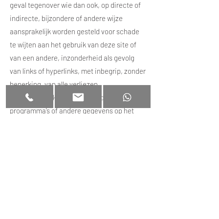
geval tegenover wie dan ook, op directe of
indirecte, bijzondere of andere wijze
aansprakelijk worden gesteld voor schade
te wijten aan het gebruik van deze site of
van een andere, inzonderheid als gevolg
van links of hyperlinks, met inbegrip, zonder
beperking, van alle verliezen,
werkonderbrekingen, beschadiging van
programma’s of andere gegevens op het
computersysteem, van apparatuur,
programmatuur of andere van de gebruiker.
De website kan hyperlinks bevatten naar
websites of pagina’s van derden, of daar
onrechtstreeks naar verwijzen. Het
plaatsen van links naar deze websites of
pagina’s impliceert op geen enkele wijze