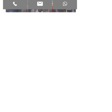
Klik
hier
op onderstaand logo voor meer
informatie over de taxatie, bouwkundige
keuring of bouwkundig onderzoek van
jouw huis in Spanje
Disclaimer
|
Privacy
TEL + WA:
+34 663 331 012