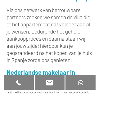
Via ons netwerk van betrouwbare
partners zoeken we samen de villa die,
of het appartement dat voldoet aan al
je wensen. Gedurende het gehele
aankoopproces en d
aarna staan wij
aan jouw zijde; hierdoor kun je
gegarandeerd na het kopen van je huis
in Spanje zorgeloos genieten!
Nederlandse makelaar in
Spanje
Wij zijn er vooral voor "leuke mensen";
want werken met leuke mensen maakt
het leven plezierig!
+34 663 331 012