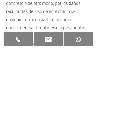
concreto o de otro modo, por los daños
resultantes del uso de este sitio o de
cualquier otro, en particular como
consecuencia de enlaces o hipervínculos,
incluidos, entre otros, de toda pérdida,
interrupción del trabajo, daño a programas
u otros datos en el sistema informático,
hardware, software u otros del usuario.
El sitio web puede contener hipervínculos a
sitios web o páginas de terceros, o hacer
referencia a ellos indirectamente. La
colocación de enlaces a estos sitios o
páginas no implica ninguna aprobación
implícita de su contenido.
NEWDAM REAL ESTATE GROUP declara