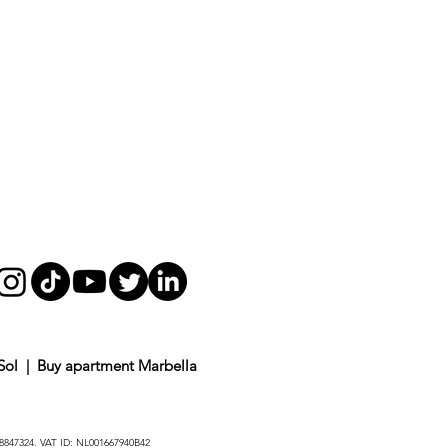
 Sol
|
Buy apartment Marbella
 58847324. VAT ID: NL001667940B42