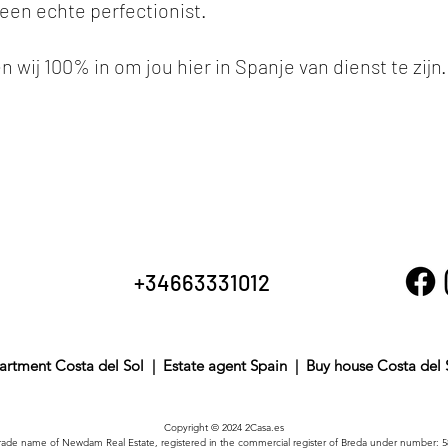
een echte perfectionist.
wij 100% in om jou hier in Spanje van dienst te zijn.
+34663331012
artment Costa del Sol
|
Estate agent Spain
|
Buy house Costa del
Copyright © 2024 2Casa.es
 a trade name of Newdam Real Estate, registered in the commercial register of Breda under number: