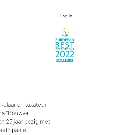
Log In
kelaar en taxateur
ma ¨Bouwval
an 25 jaar bezig met
eel Spanje.