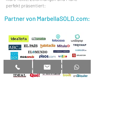
perfekt präsentiert:
Partner von MarbellaSOLD.com:
Haftungsausschluss
|
Privatsphäre
+34663331012
Haus kaufen Marbella
|
Wohnung kaufen
Costa del Sol
|
Immobilienmakler Spanien
|
Haus kaufen Costa del Sol
|
Wohnung