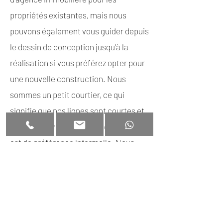
propriétés existantes, mais nous
pouvons également vous guider depuis
le dessin de conception jusqu'à la
réalisation si vous préférez opter pour
une nouvelle construction. Nous
sommes un petit courtier, ce qui
signifie que nos lignes sont courtes et
que la communication avec nos clients
est de préférence informelle. Nous
aimerions construire une bonne
relation avec vous afin que nous
puissions vous aider à votre
satisfaction maintenant et à l'avenir !